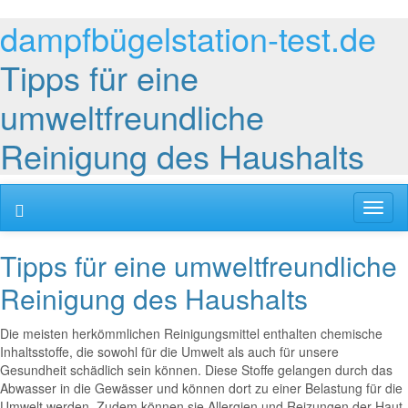
dampfbügelstation-test.de
Tipps für eine
umweltfreundliche
Reinigung des Haushalts
Toggl
naviga
Tipps für eine umweltfreundliche
Reinigung des Haushalts
Die meisten herkömmlichen Reinigungsmittel enthalten chemische
Inhaltsstoffe, die sowohl für die Umwelt als auch für unsere
Gesundheit schädlich sein können. Diese Stoffe gelangen durch das
Abwasser in die Gewässer und können dort zu einer Belastung für die
Umwelt werden. Zudem können sie Allergien und Reizungen der Haut